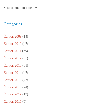
ê
n
n
e
ê
t
o
ê
n
t
Archives
r
u
t
ê
r
e
v
r
t
e
)
e
e
r
)
l
)
e
l
)
Catégories
e
f
e
n
ê
Édition 2009
(14)
t
r
Édition 2010
(47)
e
)
Édition 2011
(35)
Édition 2012
(65)
Édition 2013
(31)
Édition 2014
(47)
Édition 2015
(23)
Édition 2016
(24)
Édition 2017
(19)
Édition 2018
(8)