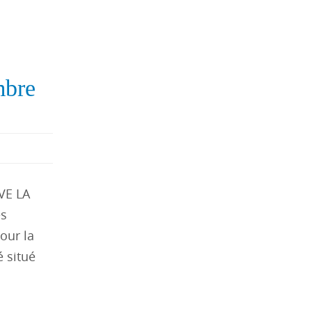
mbre
VE LA
es
our la
é situé