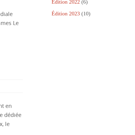
Édition 2022
(6)
diale
Édition 2023
(10)
emmes Le
nt en
ée dédiée
, le