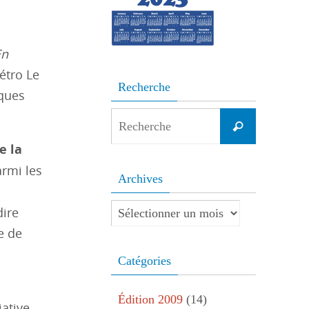
En
étro Le
Recherche
lques
Search
Recherche
for:
e la
armi les
Archives
Archives
dire
e de
Catégories
Édition 2009
(14)
ative.