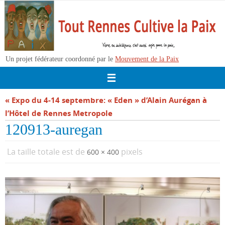
Passer
vers
le
contenu
Un projet fédérateur coordonné par le
Mouvement de la Paix
« Expo du 4-14 septembre: « Eden » d’Alain Aurégan à
l’Hôtel de Rennes Metropole
120913-auregan
La taille totale est de
pixels
600 × 400