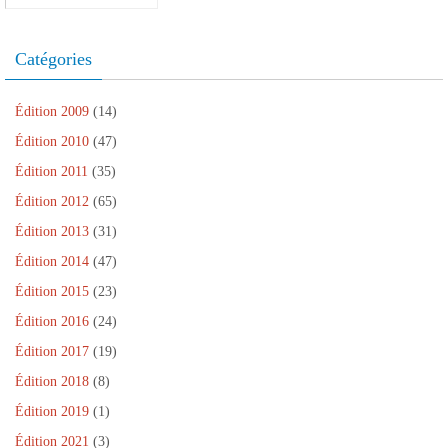
e
v
r
t
e
)
e
e
r
)
l
)
e
l
)
Catégories
e
f
e
n
ê
Édition 2009
(14)
t
r
Édition 2010
(47)
e
)
Édition 2011
(35)
Édition 2012
(65)
Édition 2013
(31)
Édition 2014
(47)
Édition 2015
(23)
Édition 2016
(24)
Édition 2017
(19)
Édition 2018
(8)
Édition 2019
(1)
Édition 2021
(3)