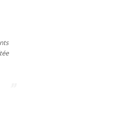
nts
tée