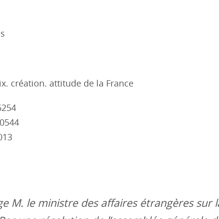
es
x. création. attitude de la France
6254
10544
013
e M. le ministre des affaires étrangères sur l