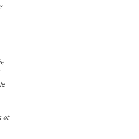
s
ée
1
le
 et