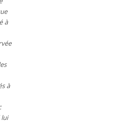
e
que
é à
ervée
les
és à
c
lui