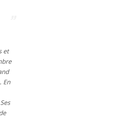
s et
mbre
rand
. En
 Ses
 de