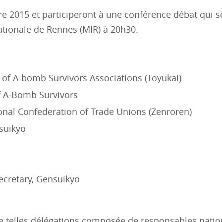
bre 2015 et participeront à une conférence débat qui s
ationale de Rennes (MIR) à 20h30.
 of A-bomb Survivors Associations (Toyukai)
f A-Bomb Survivors
ional Confederation of Trade Unions (Zenroren)
suikyo
secretary, Gensuikyo
de telles délégations composée de responsables nati