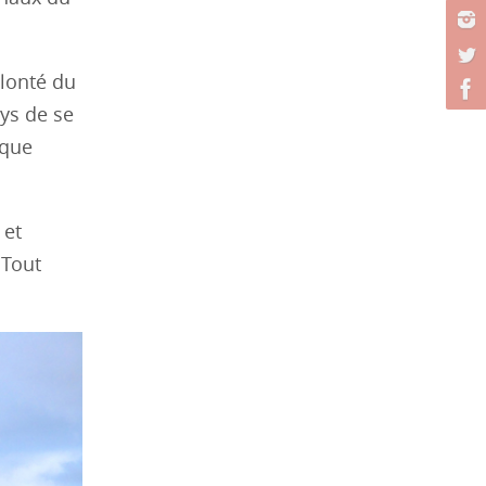
olonté du
ays de se
 que
 et
 Tout