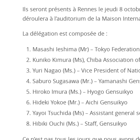
Ils seront présents à Rennes le jeudi 8 octo
déroulera à l’auditorium de la Maison Intern
La délégation est composée de :
Masashi Ieshima (Mr) – Tokyo Federation
Kuniko Kimura (Ms), Chiba Association o
Yuri Nagao (Ms.) – Vice President of Nat
Saburo Sugasawa (Mr.) – Yamanashi Gen
Hiroko Imura (Ms.) – Hyogo Gensuikyo
Hideki Yokoe (Mr.) – Aichi Gensuikyo
Yayoi Tsuchida (Ms) – Assistant general 
Hibiki Ouchi (Ms.) – Staff, Gensuikyo
Ce n’est pas tous les jours que nous avons 