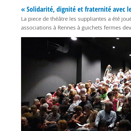
« Solidarité, dignité et fraternité avec l
La piece de théâtre les suppliantes a été j
associations à Rennes à guichets fermes dev