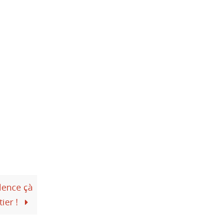
olence çà
ier !