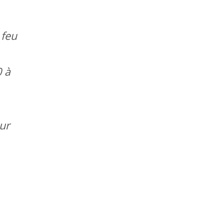
 feu
0 à
ur