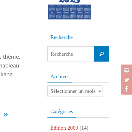
Recherche
Search
Recherche
le thême:
for:
Chapleau
uliana…
Archives
Archives
x »
Catégories
Édition 2009
(14)