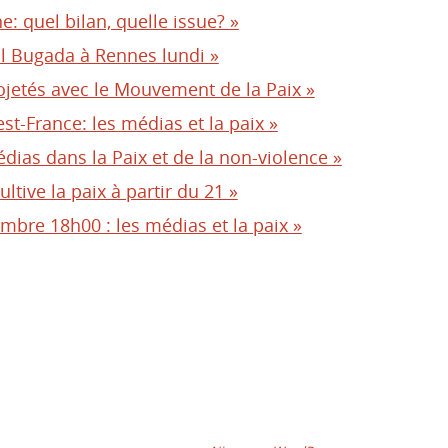
: quel bilan, quelle issue? »
ul Bugada à Rennes lundi »
ojetés avec le Mouvement de la Paix »
st-France: les médias et la paix »
édias dans la Paix et de la non-violence »
ltive la paix à partir du 21 »
embre 18h00 : les médias et la paix »
née Internationale de la Paix, un projet fédérateur, coordonné par