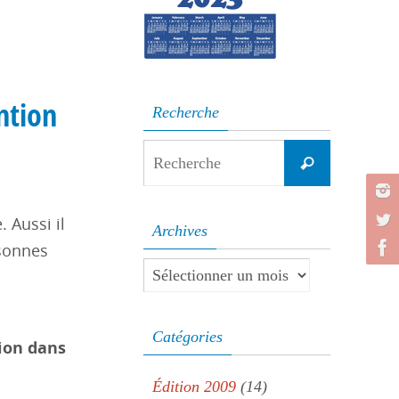
à
ntion
Recherche
Search
Recherche
for:
 Aussi il
Archives
rsonnes
Archives
Catégories
ion dans
Édition 2009
(14)