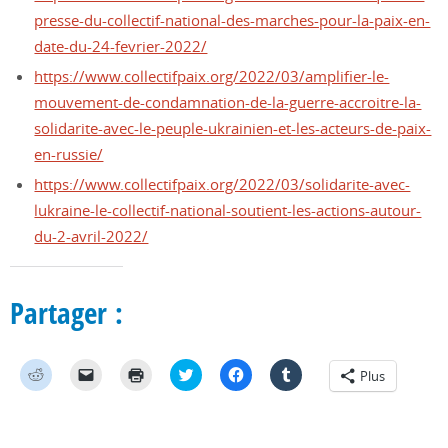
presse-du-collectif-national-des-marches-pour-la-paix-en-
date-du-24-fevrier-2022/
https://www.collectifpaix.org/2022/03/amplifier-le-
mouvement-de-condamnation-de-la-guerre-accroitre-la-
solidarite-avec-le-peuple-ukrainien-et-les-acteurs-de-paix-
en-russie/
https://www.collectifpaix.org/2022/03/solidarite-avec-
lukraine-le-collectif-national-soutient-les-actions-autour-
du-2-avril-2022/
Partager :
C
C
C
C
C
C
Plus
l
l
l
l
l
l
i
i
i
i
i
i
q
q
q
q
q
q
u
u
u
u
u
u
e
e
e
e
e
e