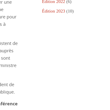
er une
Édition 2022
(6)
ne
Édition 2023
(10)
ure pour
s à
istent de
 auprès
 sont
 ministre
dent de
ublique.
onférence