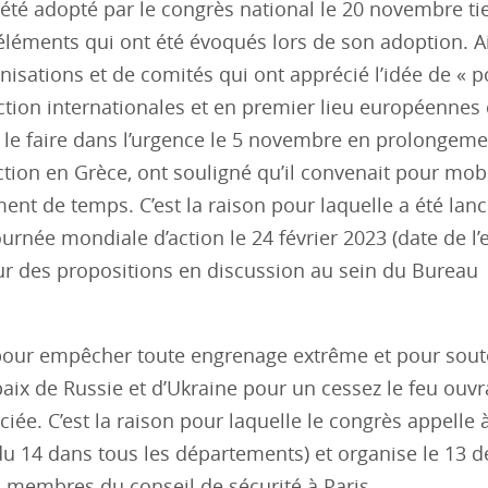
 été adopté par le congrès national le 20 novembre ti
éléments qui ont été évoqués lors de son adoption. A
isations et de comités qui ont apprécié l’idée de « p
ction internationales et en premier lieu européenn
le faire dans l’urgence le 5 novembre en prolongeme
ction en Grèce, ont souligné qu’il convenait pour mobi
ent de temps. C’est la raison pour laquelle a été lanc
urnée mondiale d’action le 24 février 2023 (date de l’
ur des propositions en discussion au sein du Bureau
pour empêcher toute engrenage extrême et pour soute
x de Russie et d’Ukraine pour un cessez le feu ouvr
iée. C’est la raison pour laquelle le congrès appelle 
du 14 dans tous les départements) et organise le 13 d
membres du conseil de sécurité à Paris.