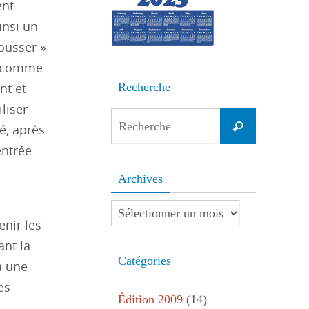
ent
insi un
ousser »
es comme
nt et
Recherche
liser
Search
Recherche
é, après
for:
entrée
Archives
Archives
nir les
ant la
Catégories
à une
es
Édition 2009
(14)