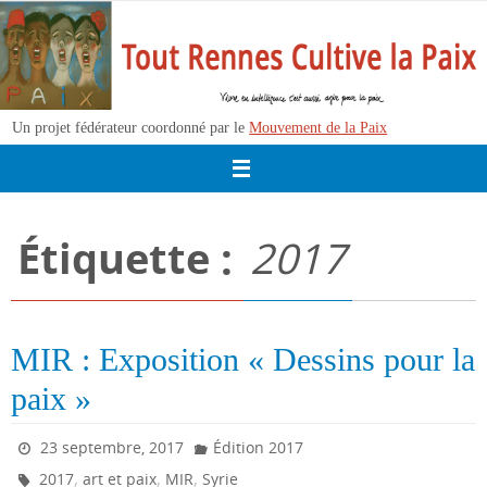
Passer
vers
le
contenu
Un projet fédérateur coordonné par le
Mouvement de la Paix
Étiquette :
2017
MIR : Exposition « Dessins pour la
paix »
23 septembre, 2017
Édition 2017
,
,
,
2017
art et paix
MIR
Syrie