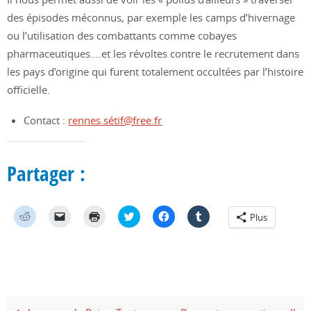
des épisodes méconnus, par exemple les camps d’hivernage
ou l’utilisation des combattants comme cobayes
pharmaceutiques….et les révoltes contre le recrutement dans
les pays d’origine qui furent totalement occultées par l’histoire
officielle.
Contact :
rennes.sétif@free.fr
Partager :
C
C
C
C
C
C
Plus
l
l
l
l
l
l
i
i
i
i
i
i
q
q
q
q
q
q
u
u
u
u
u
u
e
e
e
e
e
e
z
r
r
z
z
z
p
p
p
p
p
p
o
o
o
o
o
o
u
u
u
u
u
u
r
r
r
r
r
r