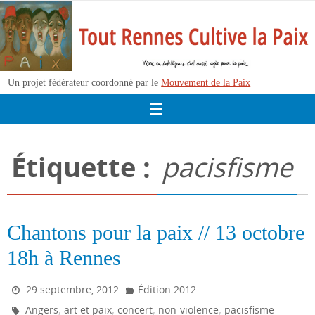
Passer
vers
le
contenu
Un projet fédérateur coordonné par le
Mouvement de la Paix
Étiquette :
pacisfisme
Chantons pour la paix // 13 octobre
18h à Rennes
29 septembre, 2012
Édition 2012
,
,
,
,
Angers
art et paix
concert
non-violence
pacisfisme