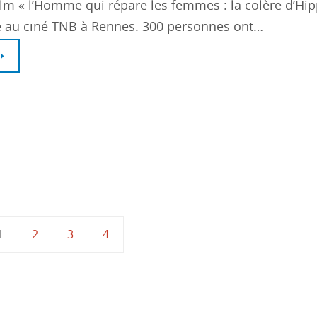
film « l’Homme qui répare les femmes : la colère d’Hi
té au ciné TNB à Rennes. 300 personnes ont…
1
2
3
4