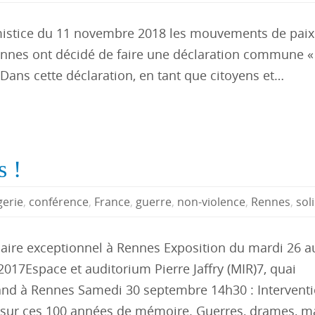
mistice du 11 novembre 2018 les mouvements de paix
ennes ont décidé de faire une déclaration commune «
. Dans cette déclaration, en tant que citoyens et…
 !
gerie
,
conférence
,
France
,
guerre
,
non-violence
,
Rennes
,
sol
aire exceptionnel à Rennes Exposition du mardi 26 a
017Espace et auditorium Pierre Jaffry (MIR)7, quai
nd à Rennes Samedi 30 septembre 14h30 : Interventi
 sur ces 100 années de mémoire. Guerres, drames, m