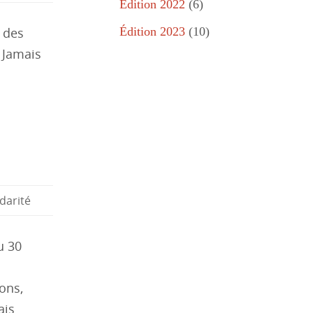
Édition 2022
(6)
 des
Édition 2023
(10)
 Jamais
idarité
u 30
ons,
ais