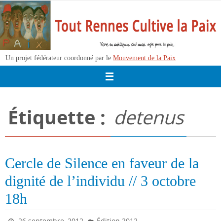
Passer
vers
le
contenu
Un projet fédérateur coordonné par le
Mouvement de la Paix
Étiquette :
detenus
Cercle de Silence en faveur de la
dignité de l’individu // 3 octobre
18h
26 septembre, 2012
Édition 2012