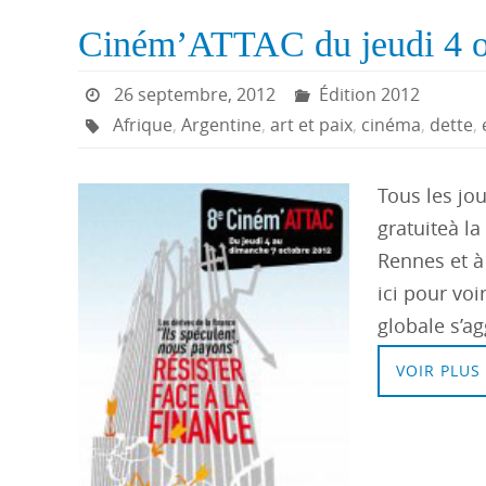
Ciném’ATTAC du jeudi 4 oc
26 septembre, 2012
Édition 2012
Afrique
,
Argentine
,
art et paix
,
cinéma
,
dette
,
Tous les jou
gratuiteà l
Rennes et à
ici pour voi
globale s’a
VOIR PLUS