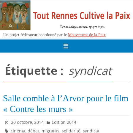
Passer
vers
le
contenu
Un projet fédérateur coordonné par le
Mouvement de la Paix
Étiquette :
syndicat
Salle comble à l’Arvor pour le film
« Contre les murs »
20 octobre, 2014
Édition 2014
,
,
,
,
cinéma
débat
migrants
solidarité
syndicat