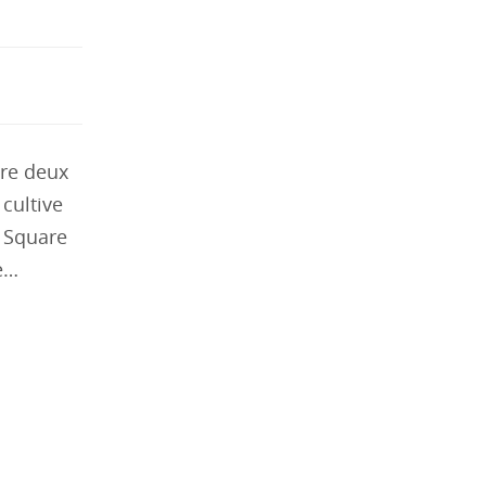
bre deux
cultive
3 Square
ne…