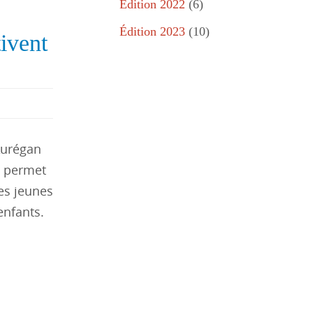
Édition 2022
(6)
Édition 2023
(10)
ivent
 Aurégan
ts permet
es jeunes
enfants.