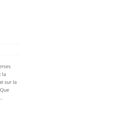
verses
 la
t sur la
« Que
r…