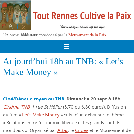
Passer
vers
le
contenu
Un projet fédérateur coordonné par le
Mouvement de la Paix
Aujourd’hui 18h au TNB: « Let’s
Make Money »
Ciné/Débat citoyen au TNB.
Dimanche 20 sept à 18h.
Cinéma TNB
, 1 rue St Hélier
(5,70 ou 6,80 euros). Diffusion
du film «
Let’s Make Money
» suivi d’un débat sur le thème
« Relations entre l’économie libérale et les grands conflits
mondiaux ». Organisé par
Attac
, le
Cridev
et le Mouvement de