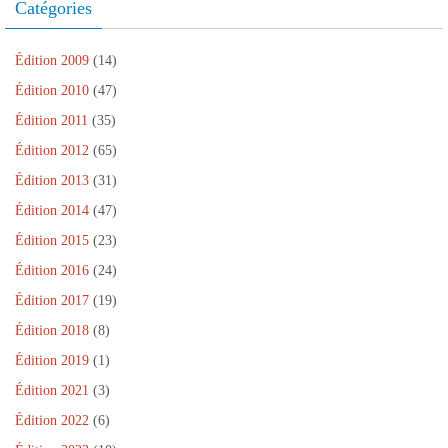
Catégories
e
v
r
t
e
)
e
e
r
)
l
)
e
l
)
e
Édition 2009
(14)
f
e
Édition 2010
(47)
n
ê
Édition 2011
(35)
t
r
e
Édition 2012
(65)
)
Édition 2013
(31)
Édition 2014
(47)
Édition 2015
(23)
Édition 2016
(24)
Édition 2017
(19)
Édition 2018
(8)
Édition 2019
(1)
Édition 2021
(3)
Édition 2022
(6)