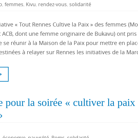
o
,
femmes
,
Kivu
,
rendez-vous
,
solidarité
itiative « Tout Rennes Cultive la Paix » des femmes (
et ACB, dont une femme originaire de Bukavu) ont pris
 de se réunir à la Maison de la Paix pour mettre en pla
destinées à relayer sur Rennes les initiatives de la Ma
pour la soirée « cultiver la paix 
»
,
économie
,
pauvrété
,
Roms
,
solidarité