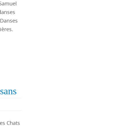
 Samuel
 danses
. Danses
ières.
sans
Les Chats