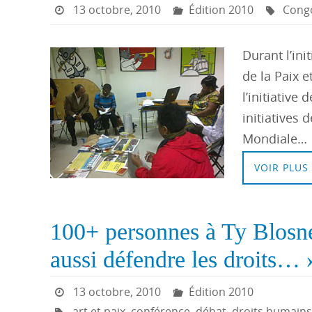
13 octobre, 2010
Édition 2010
Cong
Durant l’in
de la Paix 
l’initiative
initiatives 
Mondiale…
VOIR PLUS
100+ personnes à Ty Blosne 
aussi défendre les droits… 
13 octobre, 2010
Édition 2010
art et paix
,
conférence
,
débat
,
droits humains