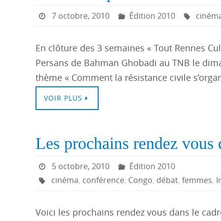
7 octobre, 2010
Édition 2010
ciném
En clôture des 3 semaines « Tout Rennes Cult
Persans de Bahman Ghobadi au TNB le dimanc
thème « Comment la résistance civile s’organ
VOIR PLUS
Les prochains rendez vous 
5 octobre, 2010
Édition 2010
cinéma
,
conférence
,
Congo
,
débat
,
femmes
,
I
Voici les prochains rendez vous dans le cadre 