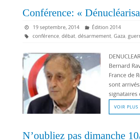
Conférence: « Dénucléarisa
19 septembre, 2014
Édition 2014
conférence
,
débat
,
désarmement
,
Gaza
,
guer
DENUCLEARI
Bernard Rav
France de R
sont arrivé
signataires 
VOIR PLUS
N’oubliez pas dimanche 10