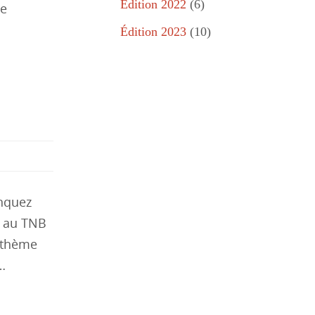
Édition 2022
(6)
de
Édition 2023
(10)
anquez
i au TNB
e thème
…