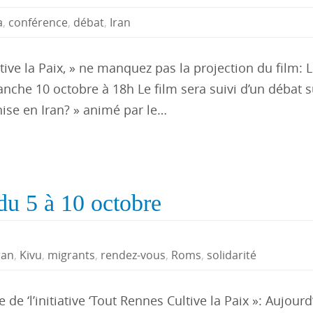
a
,
conférence
,
débat
,
Iran
ive la Paix, » ne manquez pas la projection du film: 
he 10 octobre à 18h Le film sera suivi d’un débat s
ise en Iran? » animé par le…
du 5 à 10 octobre
ran
,
Kivu
,
migrants
,
rendez-vous
,
Roms
,
solidarité
de ‘l’initiative ‘Tout Rennes Cultive la Paix »: Aujourd