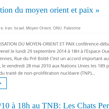
tion du moyen orient et paix »
re
,
Iran
,
Israel
,
Moyen Orient
,
ONU
,
Palestine
SATION DU MOYEN-ORIENT ET PAIX conférence-déba
enel le lundi 29 septembre 2014 à 18H à l’Espace Oue
ennes, Rue du Pré Botté C’est un accord important a
s, le vendredi 28 mai 2010 aux Nations Unies les 189 
du traité de non-prolifération nucléaire (TNP)…
/10 à 18h au TNB: Les Chats Per