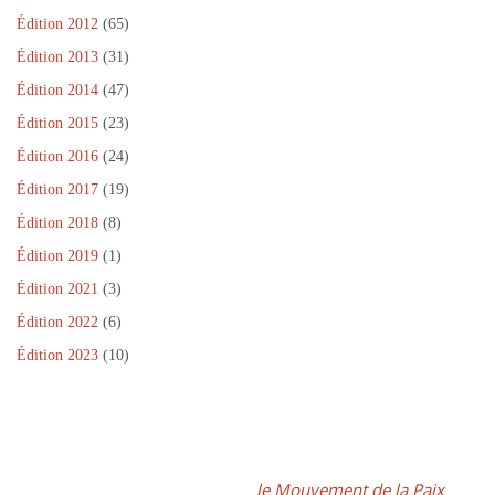
)
Édition 2012
(65)
Édition 2013
(31)
Édition 2014
(47)
Édition 2015
(23)
Édition 2016
(24)
Édition 2017
(19)
Édition 2018
(8)
Édition 2019
(1)
Édition 2021
(3)
Édition 2022
(6)
Édition 2023
(10)
Dans le cadre de la Journée Internationale de la Paix, un projet
fédérateur, coordonné par
le Mouvement de la Paix