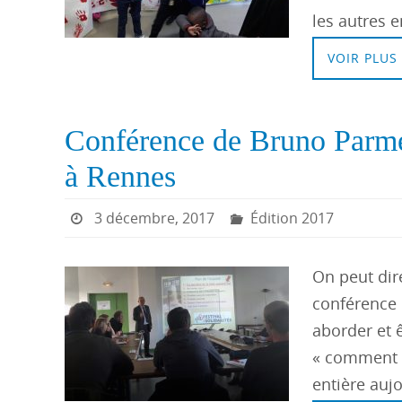
les autres 
VOIR PLUS
Conférence de Bruno Parme
à Rennes
3 décembre, 2017
Édition 2017
On peut dir
conférence 
aborder et 
« comment o
entière auj