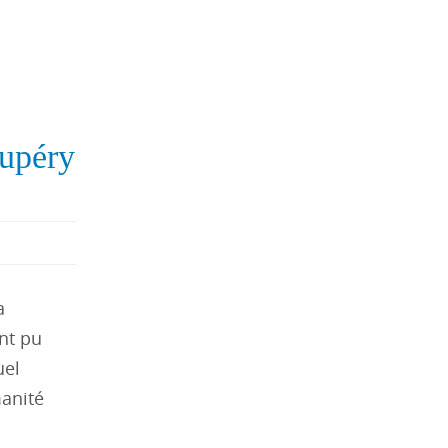
xupéry
a
nt pu
uel
manité