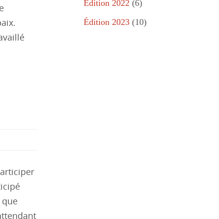
Édition 2022
(6)
e
aix.
Édition 2023
(10)
availlé
articiper
ticipé
t que
attendant