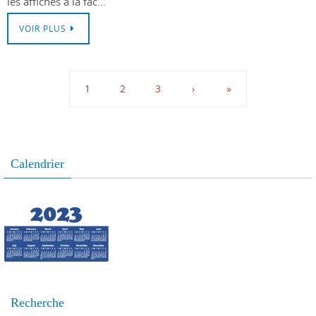
les affiches à la fac…
VOIR PLUS
1
2
3
›
»
Calendrier
Recherche