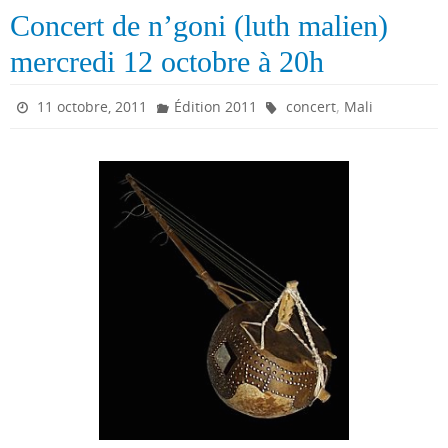
Concert de n’goni (luth malien)
mercredi 12 octobre à 20h
,
11 octobre, 2011
Édition 2011
concert
Mali