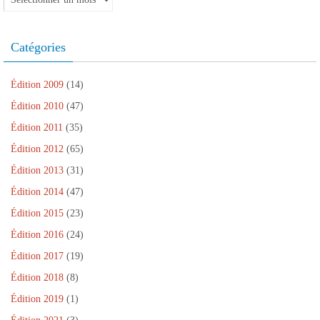
ê
n
n
e
ê
t
o
ê
n
t
r
u
t
ê
r
e
v
r
t
e
)
e
e
r
)
Catégories
l
)
e
l
)
e
f
e
Édition 2009
(14)
n
ê
Édition 2010
(47)
t
r
Édition 2011
(35)
e
)
Édition 2012
(65)
Édition 2013
(31)
Édition 2014
(47)
Édition 2015
(23)
Édition 2016
(24)
Édition 2017
(19)
Édition 2018
(8)
Édition 2019
(1)