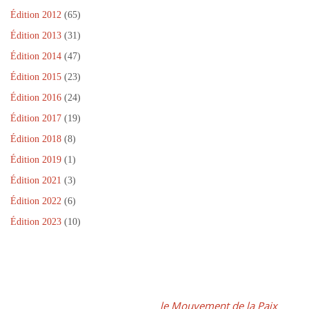
)
Édition 2012
(65)
Édition 2013
(31)
Édition 2014
(47)
Édition 2015
(23)
Édition 2016
(24)
Édition 2017
(19)
Édition 2018
(8)
Édition 2019
(1)
Édition 2021
(3)
Édition 2022
(6)
Édition 2023
(10)
Dans le cadre de la Journée Internationale de la Paix, un projet
fédérateur, coordonné par
le Mouvement de la Paix