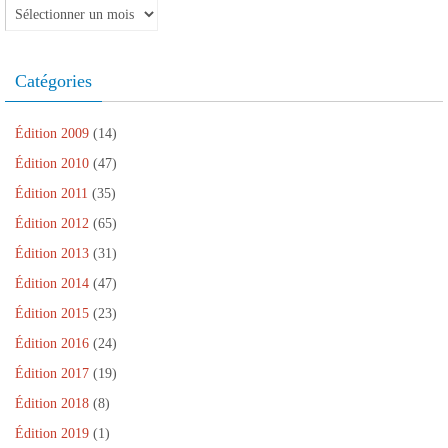
e
v
r
t
e
Archives
)
e
e
r
)
l
)
e
l
)
e
f
Catégories
e
n
ê
t
r
Édition 2009
(14)
e
)
Édition 2010
(47)
Édition 2011
(35)
Édition 2012
(65)
Édition 2013
(31)
Édition 2014
(47)
Édition 2015
(23)
Édition 2016
(24)
Édition 2017
(19)
Édition 2018
(8)
Édition 2019
(1)