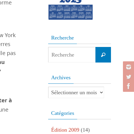
forme
ew York
Recherche
rres
Search
lle pas
Recherche
for:
au
?
Archives
Archives
ter à
 une
Catégories
Édition 2009
(14)