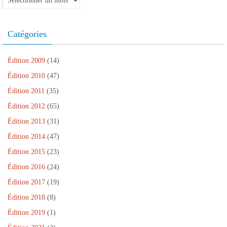
r
u
t
ê
r
e
v
r
t
e
)
e
e
r
)
l
)
e
l
)
Catégories
e
f
e
n
ê
Édition 2009
(14)
t
r
Édition 2010
(47)
e
)
Édition 2011
(35)
Édition 2012
(65)
Édition 2013
(31)
Édition 2014
(47)
Édition 2015
(23)
Édition 2016
(24)
Édition 2017
(19)
Édition 2018
(8)
Édition 2019
(1)