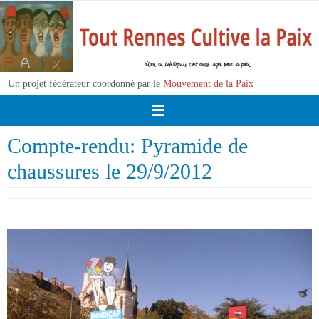
Passer
vers
le
contenu
Un projet fédérateur coordonné par le
Mouvement de la Paix
Compte-rendu: Pyramide de
chaussures le 29/9/2012