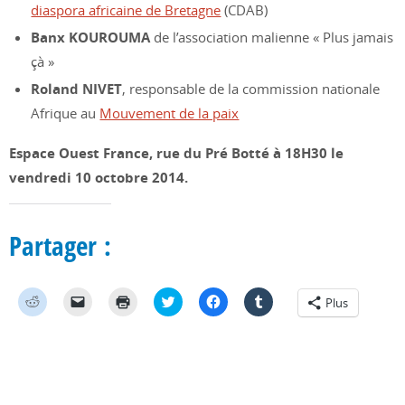
diaspora africaine de Bretagne
(CDAB)
Banx KOUROUMA
de l’association malienne « Plus jamais
çà »
Roland NIVET
, responsable de la commission nationale
Afrique au
Mouvement de la paix
Espace Ouest France, rue du Pré Botté à 18H30 le
vendredi 10 octobre 2014.
Partager :
C
C
C
C
C
C
Plus
l
l
l
l
l
l
i
i
i
i
i
i
q
q
q
q
q
q
u
u
u
u
u
u
e
e
e
e
e
e
z
r
r
z
z
z
p
p
p
p
p
p
o
o
o
o
o
o