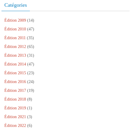
)
e
e
r
)
Catégories
l
)
e
l
)
e
f
e
Édition 2009
(14)
n
ê
Édition 2010
(47)
t
r
Édition 2011
(35)
e
)
Édition 2012
(65)
Édition 2013
(31)
Édition 2014
(47)
Édition 2015
(23)
Édition 2016
(24)
Édition 2017
(19)
Édition 2018
(8)
Édition 2019
(1)
Édition 2021
(3)
Édition 2022
(6)