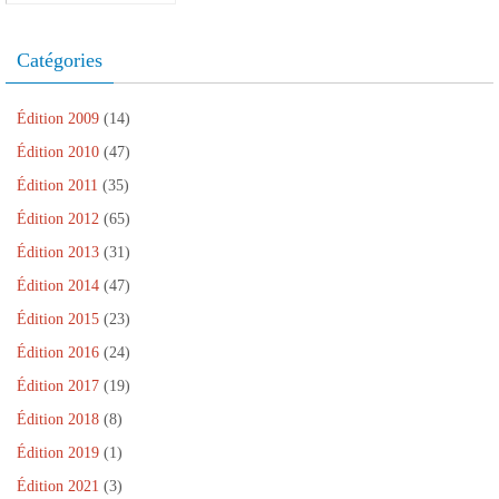
n
e
e
f
n
ê
n
n
e
ê
t
o
ê
n
t
r
u
t
ê
r
Catégories
e
v
r
t
e
)
e
e
r
)
l
)
e
l
)
e
Édition 2009
(14)
f
e
Édition 2010
(47)
n
ê
Édition 2011
(35)
t
r
e
Édition 2012
(65)
)
Édition 2013
(31)
Édition 2014
(47)
Édition 2015
(23)
Édition 2016
(24)
Édition 2017
(19)
Édition 2018
(8)
Édition 2019
(1)
Édition 2021
(3)