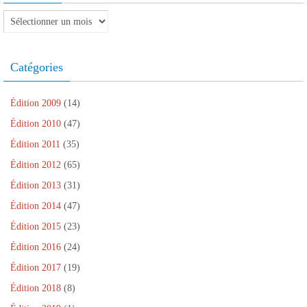
e
n
f
e
e
n
e
e
f
n
Archives
ê
n
n
e
ê
t
o
ê
n
t
r
u
t
ê
r
e
v
r
t
e
)
e
e
r
)
Catégories
l
)
e
l
)
e
f
e
Édition 2009
(14)
n
ê
Édition 2010
(47)
t
r
Édition 2011
(35)
e
)
Édition 2012
(65)
Édition 2013
(31)
Édition 2014
(47)
Édition 2015
(23)
Édition 2016
(24)
Édition 2017
(19)
Édition 2018
(8)