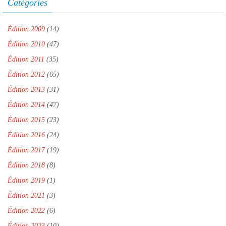
l
)
e
Catégories
l
)
e
f
e
Édition 2009
(14)
n
ê
Édition 2010
(47)
t
r
Édition 2011
(35)
e
)
Édition 2012
(65)
Édition 2013
(31)
Édition 2014
(47)
Édition 2015
(23)
Édition 2016
(24)
Édition 2017
(19)
Édition 2018
(8)
Édition 2019
(1)
Édition 2021
(3)
Édition 2022
(6)
Édition 2023
(10)