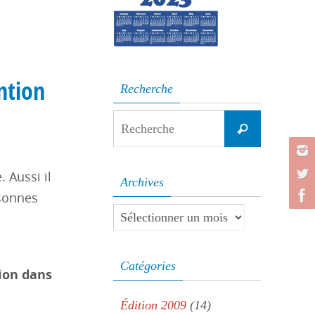
à
ntion
Recherche
Search
Recherche
for:
 Aussi il
Archives
rsonnes
Archives
Catégories
ion dans
Édition 2009
(14)