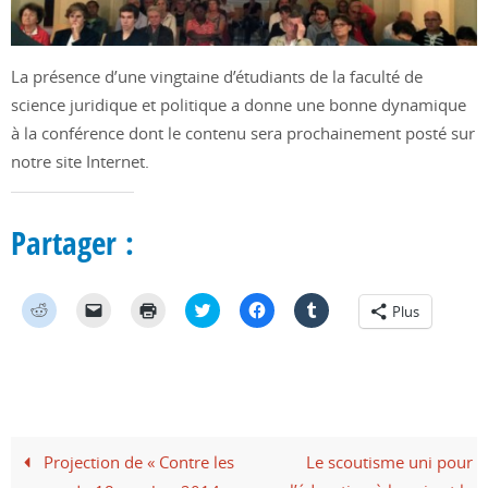
La présence d’une vingtaine d’étudiants de la faculté de
science juridique et politique a donne une bonne dynamique
à la conférence dont le contenu sera prochainement posté sur
notre site Internet.
Partager :
C
C
C
C
C
C
Plus
l
l
l
l
l
l
i
i
i
i
i
i
q
q
q
q
q
q
u
u
u
u
u
u
e
e
e
e
e
e
z
r
r
z
z
z
p
p
p
p
p
p
o
o
o
o
o
o
u
u
u
u
u
u
r
r
r
r
r
r
Projection de « Contre les
Le scoutisme uni pour
p
e
i
p
p
p
a
n
m
a
a
a