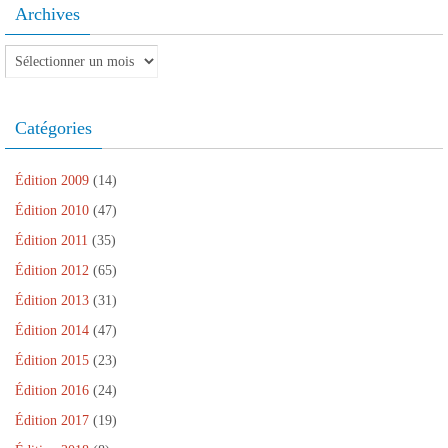
e
s
l
l
e
Archives
f
u
e
l
f
e
n
f
e
e
n
e
e
f
n
Archives
ê
n
n
e
ê
t
o
ê
n
t
r
u
t
ê
r
e
v
r
t
e
)
e
e
r
)
Catégories
l
)
e
l
)
e
f
e
Édition 2009
(14)
n
ê
Édition 2010
(47)
t
r
Édition 2011
(35)
e
)
Édition 2012
(65)
Édition 2013
(31)
Édition 2014
(47)
Édition 2015
(23)
Édition 2016
(24)
Édition 2017
(19)