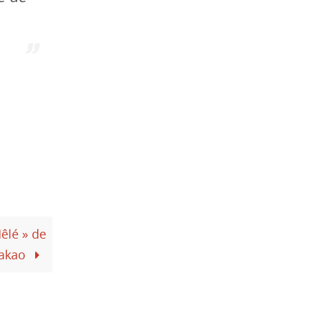
êlé » de
makao