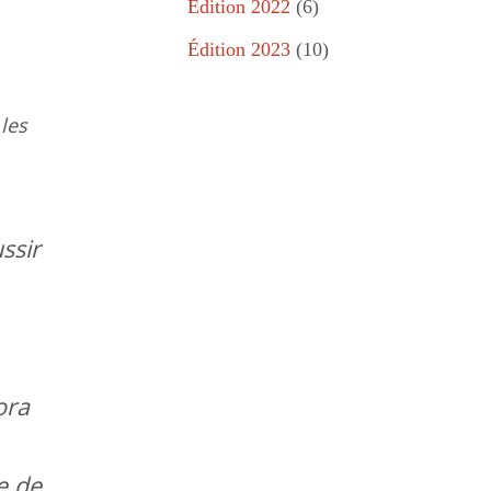
Édition 2022
(6)
Édition 2023
(10)
 les
ssir
ora
e de