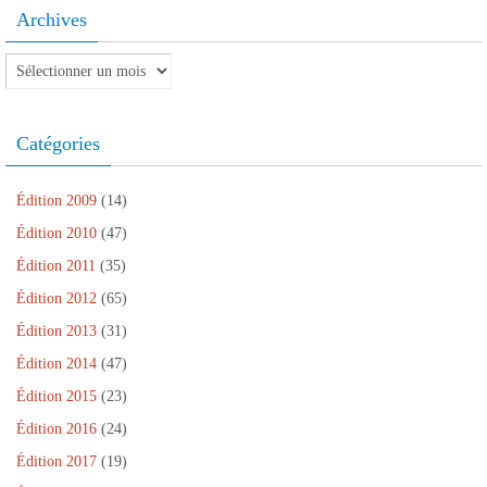
f
u
e
l
f
e
n
f
e
e
Archives
n
e
e
f
n
ê
n
n
e
ê
t
o
ê
n
t
Archives
r
u
t
ê
r
e
v
r
t
e
)
e
e
r
)
l
)
e
l
)
Catégories
e
f
e
n
ê
Édition 2009
(14)
t
r
Édition 2010
(47)
e
)
Édition 2011
(35)
Édition 2012
(65)
Édition 2013
(31)
Édition 2014
(47)
Édition 2015
(23)
Édition 2016
(24)
Édition 2017
(19)