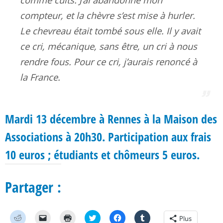
compteur, et la chèvre s’est mise à hurler.
Le chevreau était tombé sous elle. Il y avait
ce cri, mécanique, sans être, un cri à nous
rendre fous. Pour ce cri, j’aurais renoncé à
la France.
Mardi 13 décembre à Rennes à la Maison des
Associations à 20h30. Participation aux frais
10 euros ; étudiants et chômeurs 5 euros.
Partager :
C
C
C
C
C
C
Plus
l
l
l
l
l
l