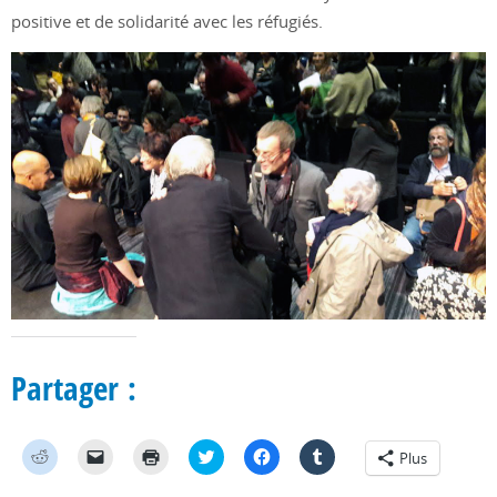
positive et de solidarité avec les réfugiés.
Partager :
C
C
C
C
C
C
Plus
l
l
l
l
l
l
i
i
i
i
i
i