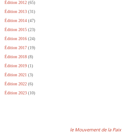
e
Édition 2012
(65)
)
Édition 2013
(31)
Édition 2014
(47)
Édition 2015
(23)
Édition 2016
(24)
Édition 2017
(19)
Édition 2018
(8)
Édition 2019
(1)
Édition 2021
(3)
Édition 2022
(6)
Édition 2023
(10)
Dans le cadre de la Journée Internationale de la Paix, un projet
fédérateur, coordonné par
le Mouvement de la Paix