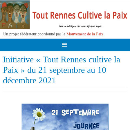
Passer
vers
le
contenu
Un projet fédérateur coordonné par le
Mouvement de la Paix
Initiative « Tout Rennes cultive la
Paix » du 21 septembre au 10
décembre 2021