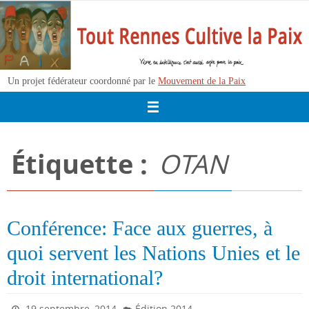
Passer
vers
le
contenu
Un projet fédérateur coordonné par le
Mouvement de la Paix
Étiquette :
OTAN
Conférence: Face aux guerres, à
quoi servent les Nations Unies et le
droit international?
19 septembre, 2014
Édition 2014