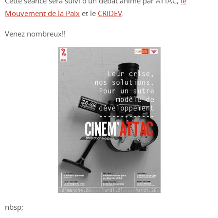
Cette seance sera suivi d’un débat animé par ATTAC,
le
Mouvement de la Paix
et le
CRIDEV
.
Venez nombreux!!
nbsp;